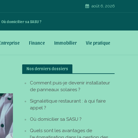
août 6, 2026
Où domicilier sa SASU ?
Entreprise
Finance
Immobilier
Vie pratique
Nos derniers dossiers
Comment puis-je devenir installateur
de panneaux solaires ?
Signalétique restaurant : à qui faire
appel ?
Où domicilier sa SASU ?
Quels sont les avantages de
l’automatisation dans la gestion des